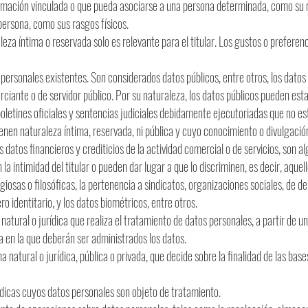
formación vinculada o que pueda asociarse a una persona determinada, como su 
persona, como sus rasgos físicos.
leza íntima o reservada solo es relevante para el titular. Los gustos o preferen
 personales existentes. Son considerados datos públicos, entre otros, los datos r
rciante o de servidor público. Por su naturaleza, los datos públicos pueden esta
oletines oficiales y sentencias judiciales debidamente ejecutoriadas que no es
enen naturaleza íntima, reservada, ni pública y cuyo conocimiento o divulgación 
s datos financieros y crediticios de la actividad comercial o de servicios, son 
la intimidad del titular o pueden dar lugar a que lo discriminen, es decir, aquell
ligiosas o filosóficas, la pertenencia a sindicatos, organizaciones sociales, de
ero identitario, y los datos biométricos, entre otros.
natural o jurídica que realiza el tratamiento de datos personales, a partir de u
a en la que deberán ser administrados los datos.
 natural o jurídica, pública o privada, que decide sobre la finalidad de las bas
rídicas cuyos datos personales son objeto de tratamiento.