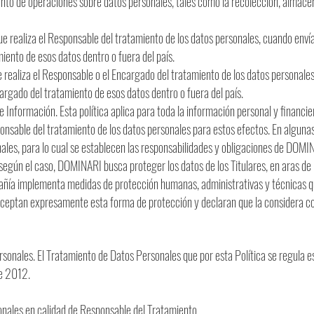
nto de operaciones sobre datos personales, tales como la recolección, almacen
ue realiza el Responsable del tratamiento de los datos personales, cuando envía
iento de esos datos dentro o fuera del país.
 realiza el Responsable o el Encargado del tratamiento de los datos personales
cargado del tratamiento de esos datos dentro o fuera del país.
e Información. Esta política aplica para toda la información personal y financie
nsable del tratamiento de los datos personales para estos efectos. En algu
les, para lo cual se establecen las responsabilidades y obligaciones de DOMI
según el caso, DOMINARI busca proteger los datos de los Titulares, en aras de 
pañía implementa medidas de protección humanas, administrativas y técnicas 
 aceptan expresamente esta forma de protección y declaran que la considera co
sonales. El Tratamiento de Datos Personales que por esta Política se regula es
de 2012.
onales en calidad de Responsable del Tratamiento