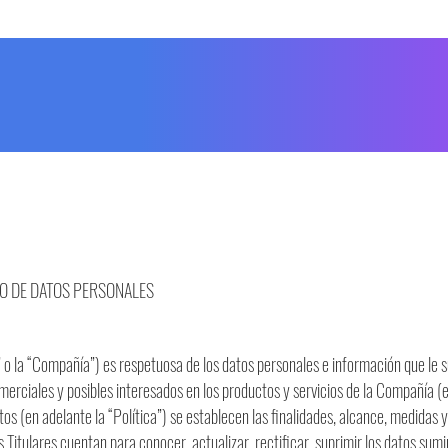
TO DE DATOS PERSONALES
la “Compañía”) es respetuosa de los datos personales e información que le sum
merciales y posibles interesados en los productos y servicios de la Compañía (en
os (en adelante la “Política”) se establecen las finalidades, alcance, medidas
Titulares cuentan para conocer, actualizar, rectificar, suprimir los datos sumi